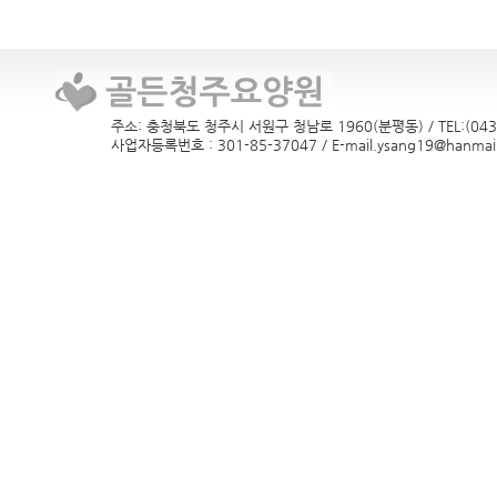
주소: 충청북도 청주시 서원구 청남로 1960(분평동) / TEL:(043)
사업자등록번호 : 301-85-37047 / E-mail.ysang19@hanmail.n